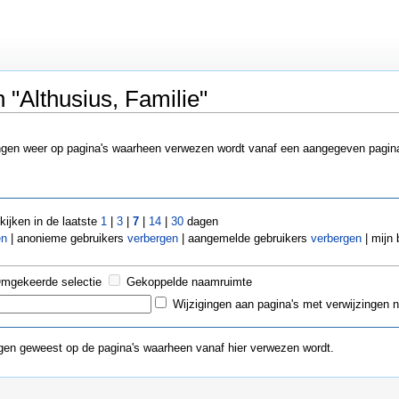
 "Althusius, Familie"
ngen weer op pagina's waarheen verwezen wordt vanaf een aangegeven pagina 
kijken in de laatste
1
|
3
|
7
|
14
|
30
dagen
en
| anonieme gebruikers
verbergen
| aangemelde gebruikers
verbergen
| mijn
mgekeerde selectie
Gekoppelde naamruimte
Wijzigingen aan pagina's met verwijzingen 
ngen geweest op de pagina's waarheen vanaf hier verwezen wordt.