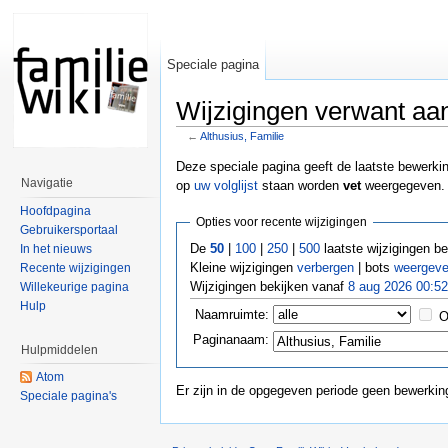
Speciale pagina
Wijzigingen verwant aan
←
Althusius, Familie
Deze speciale pagina geeft de laatste bewerki
Navigatie
op
uw volglijst
staan worden
vet
weergegeven.
Hoofdpagina
Opties voor recente wijzigingen
Gebruikersportaal
De
50
|
100
|
250
|
500
laatste wijzigingen be
In het nieuws
Kleine wijzigingen
verbergen
| bots
weergev
Recente wijzigingen
Wijzigingen bekijken vanaf
8 aug 2026 00:52
Willekeurige pagina
Hulp
Naamruimte:
O
Paginanaam:
Hulpmiddelen
Atom
Er zijn in de opgegeven periode geen bewerki
Speciale pagina's