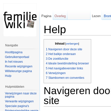
Pagina
Overleg
Lezen
Bron
Help
Inhoud
[
verbergen
]
Navigatie
1
Navigeren door deze site
Hoofdpagina
2
Het balkje onderaan
Gebruikersportaal
3
De zoekfunctie
In het nieuws
4
Ideale beeldinstelling browser
Recente wijzigingen
5
Het navigatievenster links
Willekeurige pagina
6
Verwijzingen
Hulp
7
Stambomen en conventies
Hulpmiddelen
Navigeren doo
Verwijzingen naar deze
site
pagina
Verwante wijzigingen
Speciale pagina's
Printervriendelijke versie