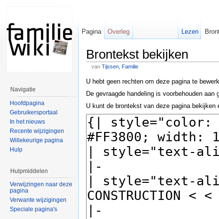
Pagina
Overleg
Lezen
Bron
Brontekst bekijken
van
Tijssen, Familie
U hebt geen rechten om deze pagina te bewer
Navigatie
De gevraagde handeling is voorbehouden aan g
Hoofdpagina
U kunt de brontekst van deze pagina bekijken 
Gebruikersportaal
In het nieuws
Recente wijzigingen
Willekeurige pagina
Hulp
Hulpmiddelen
Verwijzingen naar deze
pagina
Verwante wijzigingen
Speciale pagina's