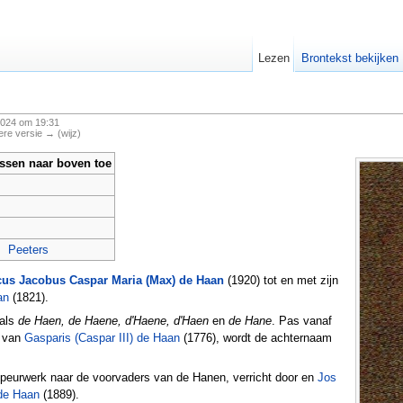
Lezen
Brontekst bekijken
2024 om 19:31
ere versie → (wijz)
ossen naar boven toe
Peeters
us Jacobus Caspar Maria (Max) de Haan
(1920) tot en met zijn
an
(1821).
 als
de Haen, de Haene, d'Haene, d'Haen
en
de Hane
. Pas vanaf
e van
Gasparis (Caspar III) de Haan
(1776), wordt de achternaam
speurwerk naar de voorvaders van de Hanen, verricht door en
Jos
de Haan
(1889).