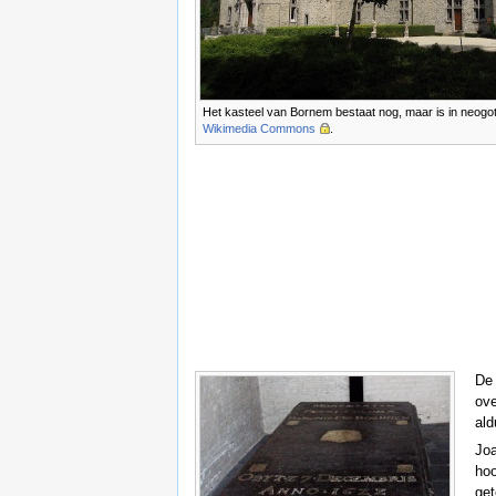
Het kasteel van Bornem bestaat nog, maar is in neogot
Wikimedia Commons
.
De
ove
ald
Joa
hoo
get