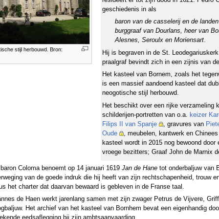
geschiedenis in als
baron van de casselerij en de lande
burggraaf van Dourlans, heer van Bou
Alesnes, Seroulx en Moriensart
.
ische stijl herbouwd. Bron:
Hij is begraven in de St. Leodegariuskerk
praalgraf bevindt zich in een zijnis van d
Het kasteel van Bornem, zoals het tegen
is een massief aandoend kasteel dat dub
neogotische stijl herbouwd.
Het beschikt over een rijke verzameling
schilderijen-portretten van o.a.
keizer Kar
Filips II van Spanje
, gravures van
Piet
Oude
, meubelen, kantwerk en Chinees 
kasteel wordt in 2015 nog bewoond door
vroege bezitters; Graaf John de Marnix 
 baron Coloma benoemt op 14 januari 1619
Jan de Hane
tot onderbaljuw van
rweging van de goede indruk die hij heeft van zijn rechtschapenheid, trouw
us het charter dat daarvan bewaard is gebleven in de Franse taal.
nnes de Haen werkt jarenlang samen met zijn zwager Petrus de Vijvere, Griffi
gbaljuw. Het archief van het kasteel van Bornhem bevat een eigenhandig do
ekende eedsaflegging bij zijn ambtsaanvaarding.