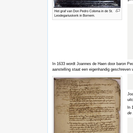
Het graf van Don Pedro Coloma in de St.
Leodegariuskerk in Bornem.
In 1633 wordt Joannes de Haen door baron Ped
aanstelling staat een eigenhandig geschreven v
Jo
uit
ln 
de 