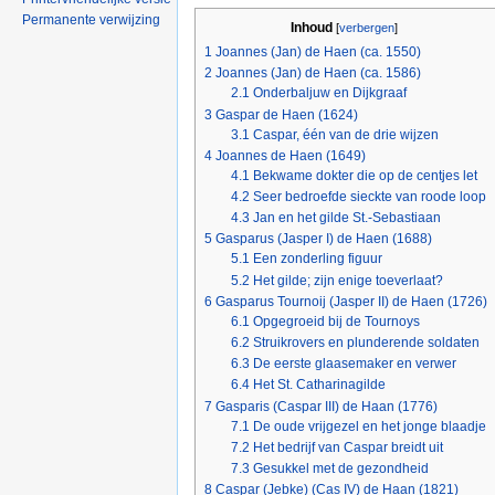
Permanente verwijzing
Inhoud
[
verbergen
]
1
Joannes (Jan) de Haen (ca. 1550)
2
Joannes (Jan) de Haen (ca. 1586)
2.1
Onderbaljuw en Dijkgraaf
3
Gaspar de Haen (1624)
3.1
Caspar, één van de drie wijzen
4
Joannes de Haen (1649)
4.1
Bekwame dokter die op de centjes let
4.2
Seer bedroefde sieckte van roode loop
4.3
Jan en het gilde St.-Sebastiaan
5
Gasparus (Jasper I) de Haen (1688)
5.1
Een zonderling figuur
5.2
Het gilde; zijn enige toeverlaat?
6
Gasparus Tournoij (Jasper II) de Haen (1726)
6.1
Opgegroeid bij de Tournoys
6.2
Struikrovers en plunderende soldaten
6.3
De eerste glaasemaker en verwer
6.4
Het St. Catharinagilde
7
Gasparis (Caspar III) de Haan (1776)
7.1
De oude vrijgezel en het jonge blaadje
7.2
Het bedrijf van Caspar breidt uit
7.3
Gesukkel met de gezondheid
8
Caspar (Jebke) (Cas IV) de Haan (1821)