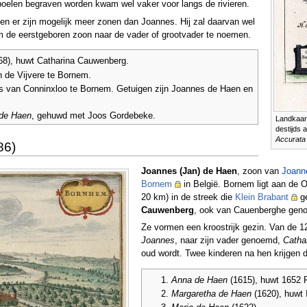
poelen begraven worden kwam wel vaker voor langs de rivieren.
 en er zijn mogelijk meer zonen dan Joannes. Hij zal daarvan wel
om de eerstgeboren zoon naar de vader of grootvader te noemen.
68), huwt Catharina Cauwenberg.
n de Vijvere te Bornem.
us van Conninxloo te Bornem. Getuigen zijn Joannes de Haen en
 de Haen
, gehuwd met Joos Gordebeke.
Landkaart
destijds 
Accurata 
86)
Joannes (Jan) de Haen
, zoon van
Joann
Bornem
in België. Bornem ligt aan de 
20 km) in de streek die
Klein Brabant
ge
Cauwenberg
, ook van Cauenberghe genoe
Ze vormen een kroostrijk gezin. Van de 12 
Joannes
, naar zijn vader genoemd,
Catha
oud wordt. Twee kinderen na hen krijgen 
Anna de Haen
(1615), huwt 1652 P
Margaretha de Haen
(1620), huwt 