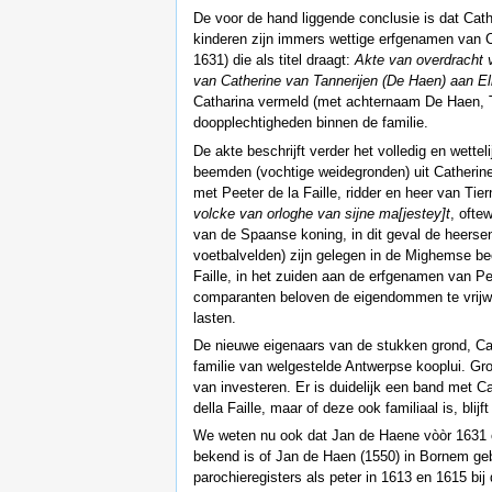
De voor de hand liggende conclusie is dat Cat
kinderen zijn immers wettige erfgenamen van C
1631) die als titel draagt:
Akte van overdracht
van Catherine van Tannerijen (De Haen) aan El
Catharina vermeld (met achternaam De Haen, Te
doopplechtigheden binnen de familie.
De akte beschrijft verder het volledig en wett
beemden (vochtige weidegronden) uit Catherine
met Peeter de la Faille, ridder en heer van Tie
volcke van orloghe van sijne ma[jestey]t
, ofte
van de Spaanse koning, in dit geval de heer
voetbalvelden) zijn gelegen in de Mighemse b
Faille, in het zuiden aan de erfgenamen van Pe
comparanten beloven de eigendommen te vrijw
lasten.
De nieuwe eigenaars van de stukken grond, Cat
familie van welgestelde Antwerpse kooplui. Gr
van investeren. Er is duidelijk een band met C
della Faille, maar of deze ook familiaal is, blij
We weten nu ook dat Jan de Haene vòòr 1631 ov
bekend is of Jan de Haen (1550) in Bornem gebo
parochieregisters als peter in 1613 en 1615 bij