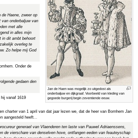
n de Haene, zweer op
t van onderbaljuw van
eden met alle
gend in alles mijn
 in dit ambt behoort
dzakelijk overleg te
uw. Zo helpe mij God
Bornhem. Onder de
nvolgende gedaen den
Jan de Haen was mogelijk zo uitgedost als
onderbaljuw en dijkgraaf. Voorbeeld van kleding van
e hij vanaf 1619
gegoede burgerij begin zeventiende eeuw.
 een charter van 1 april van dat jaar lezen we, dat de heer van Bornhem
Jan
n aangesteld heeft...
 procureur generael van Vlaenderen ten laste van Pauwel Adriaenssens,
nnen de vierschare van denselven hove, ontfangen eeden van feauteyschap