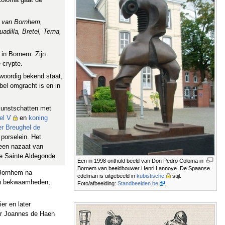
n van Bornhem,
adilla, Bretel, Terna,
 in Bornem. Zijn
e crypte.
woordig bekend staat,
bel omgracht is en in
 kunstschatten met
el V
en
koning
er Breughel de
porselein. Het
 een nazaat van
de Sainte Aldegonde.
Een in 1998 onthuld beeld van Don Pedro Coloma in
Bornem van beeldhouwer Henri Lannoye. De Spaanse
 Bornhem na
edelman is uitgebeeld in
kubistische
stijl.
 en bekwaamheden,
Foto/afbeelding:
Standbeelden.be
.
er en later
or Joannes de Haen