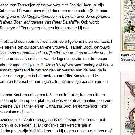
herine van Tannerijen getrouwd was met Jan de Haen; al zijn
atherine. Dit wordt bevestigd door een andere akte (8 oktober
 van grond in de Mieghembemden in Bornem door de erfgenamen
isabeth Boet, echtgenote van Peter Delafaille
. Ook wordt
nnerye of Tenneyere) als getuige en meter bij drie
elijk afstand doen van het recht van de erfgenemane op een aantal
’s erfenis ten gunste van ene vrouwe Elisabeth Boot, getrouwd
rnais tevens
commissaris ord[inai]re van de monsteringhe van de
Kaart va
wel commissaris-ordinaris van de legerinspectie van de troepen
Stroomop
sende monarch
Philips IV
. De
vijff daghwanden
weidegrond (ca. 6
eemden, grenzend in het noorden en westen aan de heer de la
eter de Jonge, en in het oosten aan Gillis Boeykens. De
aren en te beschermen tegen alle toekomstige aanspraken en
harina Boot en echtgenoot Peter della Faille, komen uit een
onden opkopen op het platteland was voor deze families een vorm
atherine van Tannerijen en Catharina Boot en echtgenoot Peter
ft vooralsnog giswerk.
erleden is. Verder teruggaan is een lastige klus omdat niet
ren of overleden is. Dit ondanks zijn verschijnen in
 de doop van zijn kleinkinderen. Is hij ergens anders gestorven of