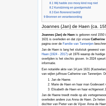
8.1
Wij hadde zoo mooy kind nog niet
8.2
Kunstzinnig en goedgemutst
8.3
Een florerend bedrijf
9
Bronnen en verantwoording
Joannes (Jan) de Haen (ca. 15
Joannes (Jan) de Haen
is geboren rond 1550 i
1631 is overleden en dat zijn vrouw
Catherine
pagina over de
Familie van Tannerijen
beschre
Jan de Haen is lang het sluitstuk geweest va
Haan (1924 - 2017)
uit 1976 waarop de huidige 
overlijden is het slechts gissen. In 2024 speu
informatie.
Een notariële akte van 14 juni 1631 (Kasteelarc
van wijlen juffrouw Catherine van Tannerijen. 
Jan de Haene.
Marie de Haen en haar man Godevaert 
Elisabeth de Haen en haar echtgenoot 
Jan de Haene treedt mede op als vertegenwoordi
overleden andere zus Anna de Haen. Ze heten 
dochter van Pieter van de Vijver. Anna de Hae