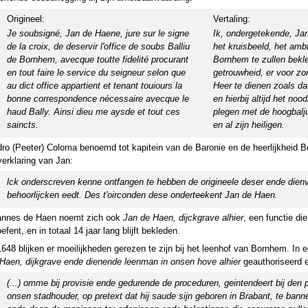
Origineel:
Vertaling:
Je soubsigné, Jan de Haene, jure sur le signe
Ik, ondergetekende, Ja
de la croix, de deservir l'office de soubs Balliu
het kruisbeeld, het amb
de Bornhem, avecque toutte fidelité procurant
Bornhem te zullen bekl
en tout faire le service du seigneur selon que
getrouwheid, er voor zor
au dict office appartient et tenant touiours la
Heer te dienen zoals dat
bonne correspondence nécessaire avecque le
en hierbij altijd het noo
haud Bally. Ainsi dieu me aysde et tout ces
plegen met de hoogbalj
saincts.
en al zijn heiligen.
ro (Peeter) Coloma benoemd tot kapitein van de Baronie en de heerlijkheid 
erklaring van Jan:
lck onderscreven kenne ontfangen te hebben de origineele deser ende die
behoorlijcken eedt. Des t'oirconden dese onderteekent Jan de Haen.
annes de Haen noemt zich ook
Jan de Haen, dijckgrave alhier
, een functie di
oefent, en in totaal 14 jaar lang blijft bekleden.
1648 blijken er moeilijkheden gerezen te zijn bij het leenhof van Bornhem. In
Haen, dijkgrave ende dienende leenman in onsen hove alhier
geauthoriseerd e
(...) omme bij provisie ende gedurende de proceduren, geintendeert bij den
onsen stadhouder, op pretext dat hij saude sijn geboren in Brabant, te ba