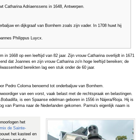
wt Catharina Adriaenssens in 1648, Antwerpen.
rbaljuw en dijkgraaf van Bornhem zoals zijn vader. In 1708 huwt hij
oannes Philippus Luycx.
 in 1668 op een leeftijd van 82 jaar. Zijn vrouw Catharina overlijdt in 1671
lend dat Joannes en zijn vrouw Catharina zo'n hoge leeftijd bereiken; de
wassenheid bereikten lag een stuk onder de 60 jaar.
 door Pedro Coloma benoemd tot onderbaljuw van Bornhem.
nwoordiger van een vorst, vaak belast met de rechtspraak en belastingen.
Bobadilla
, is een Spaanse edelman geboren in 1556 in Nájera/Rioja. Hij is
tog van Parma naar de Nederlanden gekomen. Parma's eigenlijk naam is
enoorlogen het
nix de Sainte-
bouwt het kasteel en
 Coloma gaat de