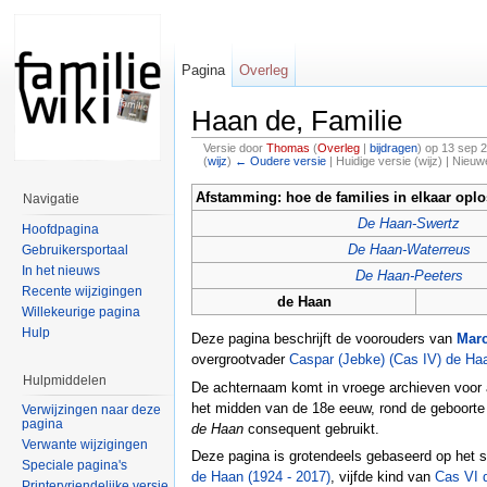
Pagina
Overleg
Haan de, Familie
Versie door
Thomas
(
Overleg
|
bijdragen
)
op 13 sep 
(
wijz
)
← Oudere versie
| Huidige versie (wijz) | Nieuw
Afstamming: hoe de families in elkaar opl
Navigatie
De Haan-Swertz
Hoofdpagina
De Haan-Waterreus
Gebruikersportaal
In het nieuws
De Haan-Peeters
Recente wijzigingen
de Haan
Willekeurige pagina
Hulp
Deze pagina beschrijft de voorouders van
Marc
overgrootvader
Caspar (Jebke) (Cas IV) de Ha
Hulpmiddelen
De achternaam komt in vroege archieven voor
het midden van de 18e eeuw, rond de geboort
Verwijzingen naar deze
pagina
de Haan
consequent gebruikt.
Verwante wijzigingen
Deze pagina is grotendeels gebaseerd op het 
Speciale pagina's
de Haan (1924 - 2017)
, vijfde kind van
Cas VI 
Printervriendelijke versie