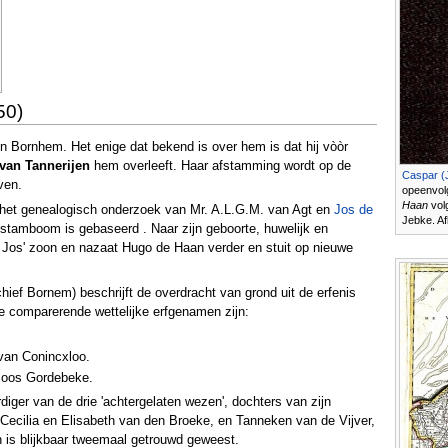
50)
n Bornhem. Het enige dat bekend is over hem is dat hij vòòr
 van Tannerijen
hem overleeft. Haar afstamming wordt op de
Caspar (
ven.
opeenvol
Haan
volg
n het genealogisch onderzoek van Mr. A.L.G.M. van Agt en
Jos de
Jebke. Af
stamboom is gebaseerd . Naar zijn geboorte, huwelijk en
rt Jos' zoon en nazaat Hugo de Haan verder en stuit op nieuwe
hief Bornem) beschrijft de overdracht van grond uit de erfenis
De comparerende wettelijke erfgenamen zijn:
van Conincxloo.
Joos Gordebeke.
ger van de drie 'achtergelaten wezen', dochters van zijn
Cecilia en Elisabeth van den Broeke, en Tanneken van de Vijver,
n is blijkbaar tweemaal getrouwd geweest.