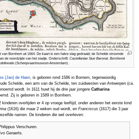
 van Bornhem uit 1664. De kaart is een halve slag gedraaid; de Schelde stroomde
aan de noordzijde van het stadje. Onderschrift:
Castellaniae Siue Baronat. Bornhemii
delineatio
(Scheepvaartmuseum Amsterdam).
es (Jan) de Haen
, is geboren rond 1586 in Bornem, tegenwoordig
Oude Schelde, een arm van de Schelde, ten zuidwesten van Antwerpen (ca.
noemd wordt. In 1611 huwt hij de drie jaar jongere
Catharina
md. Zij is geboren in 1589 in Bornhem.
kinderen overlijden er 4 op vroege leeftijd, onder anderen het eerste kind
rina
(1616) die maar 2 weken oud wordt, en
Franciscus
(1617) die 3 jaar
dezelfde namen. De kinderen die wel overleven:
hilippus Verschuren.
Ivo Geraerts.