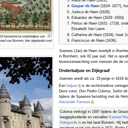
Maria de Haen
(1622).
Gaspar de Haen
(1624- 1677), hu
Judoca de Haen
(1626).
Eduardus de Haen
(1629 -1650).
Petrus de Haen
(1631- 1719), onde
Elisabeth Van Laere.
Catharina de Haen
(1634), huwt J
619 benoemd tot onderbaljuw van
Franciscus de Haen
(1636).
steel van Bornem, hier afgebeeld rond
.
Joannes (Jan) de Haen overlijdt in Bornhem
in Bornhem, ook 82 jaar oud. Het is opval
levensverwachting voor mensen die de vol
Onderbaljuw en Dijkgraaf
Joannes wordt als ca. 33-jarige in 1619
Een
baljuw
is de rechtstreekse vertege
Deze vorst,
Don Pedro Coloma, Señor de 
tijdens de Spaanse bezetting met de Her
Alexander Farnese
.
Coloma verkrijgt in 1587 tijdens de Geuz
leeggeplunderde en vervallen
Kasteel Mar
Aldegonde
en het land Bornem. Hij her
resideert er tot zijn dood in 1621. Pedro