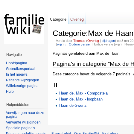
Categorie
Overleg
Categorie:Max de Haan
Versie door
Thomas
(
Overleg
|
bijdragen
)
op 3 mrt 20
(
wijz
)
← Oudere versie
| Huidige versie (wijz) | Nieuw
Pagina's gerelateerd aan Max de Haan.
Navigatie
Pagina’s in categorie “Max de 
Hoofdpagina
Gebruikersportaal
Deze categorie bevat de volgende 7 pagina’s, v
In het nieuws
Recente wijzigingen
H
Willekeurige pagina
Hulp
Haan de, Max - Compostela
Haan de, Max - loopbaan
Hulpmiddelen
Haan de-Swertz
Verwijzingen naar deze
pagina
Verwante wijzigingen
Speciale pagina's
Printervriendelijke versie
Privacybeleid
Over FamilieWiki
Voorbehoud