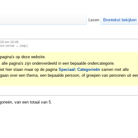
Lezen
Brontekst bekijken
18 om 16:49
ere versie → (wijz)
pagina's op deze website.
; alle pagina's zijn onderverdeeld in een bepaalde ondercategorie.
niet hier staan maar op de pagina
Speciaal: Categorieën
samen met alle
 gaan over een thema, een bepaalde persoon, of groepen van personen uit ee
orieën, van een totaal van 5.