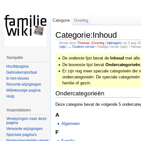
Categorie
Overleg
Categorie:Inhoud
Versie door
Thomas
(
Overleg
|
bijdragen
)
op 3 aug 20
(
wijz
)
← Oudere versie
| Huidige versie (wijz) | Nieuw
Navigatie
De onderste lijst bevat de
Inhoud
met alle 
De bovenste lijst bevat
Ondercategorieën
Hoofdpagina
Er zijn nog meer speciale categorieën die 
Gebruikersportaal
ondercategorieën. De speciale categorieën
In het nieuws
familie of gezin.
Recente wijzigingen
Willekeurige pagina
Ondercategorieën
Hulp
Deze categorie bevat de volgende 5 ondercateg
Hulpmiddelen
A
Verwijzingen naar deze
pagina
Algemeen
Verwante wijzigingen
F
Speciale pagina's
Printervriendelijke versie
Familie