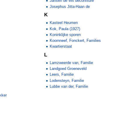
Jansen de Wit deconfiture
Josephus Jitta-Haan de
K
Kasteel Heumen
Kok, Paula (1927)
Koninklijke sporen
Koornneef, Fonckert, Families
Kwartierstaat
L
Lamzweerde van, Familie
Landgoed Groeneveld
Leers, Familie
Lodensteyn, Familie
Lubbe van der, Familie
kker