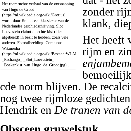
Het roemruchte verhaal van de ontsnapping
zonder ri
van
Hugo de Groot
klank, die
wordt door Brandt een klassieker van de
Nederlandse geschiedschrijving. Slot
Loevestein claimt de echte kist (hier
Het heeft
afgebeeld) in bezit te hebben, zoals vele
anderen. Foto/afbeelding:
Commons
rijm en zi
Wikimedia
enjambem
.
bemoeilijk
cde norm blijven. De recalc
nog twee rijmloze gedichten
Hendrik en
De tranen van d
Obsceen gruwelstuk