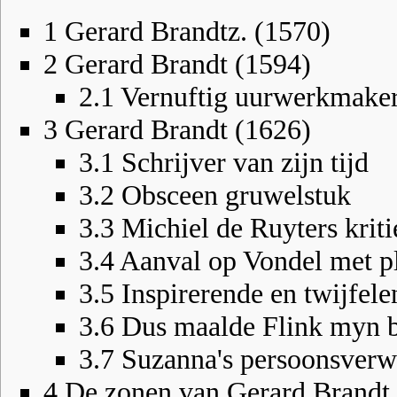
1
Gerard Brandtz. (1570)
2
Gerard Brandt (1594)
2.1
Vernuftig uurwerkmake
3
Gerard Brandt (1626)
3.1
Schrijver van zijn tijd
3.2
Obsceen gruwelstuk
3.3
Michiel de Ruyters kriti
3.4
Aanval op Vondel met pl
3.5
Inspirerende en twijfel
3.6
Dus maalde Flink myn 
3.7
Suzanna's persoonsverw
4
De zonen van Gerard Brandt