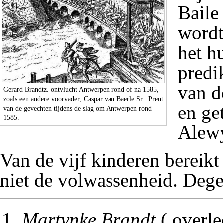
Baile
wordt
het h
predik
van d
Gerard Brandtz. ontvlucht Antwerpen rond of na 1585,
zoals een andere voorvader;
Caspar van Baerle Sr.
. Prent
en ge
van de gevechten tijdens de slag om Antwerpen rond
1585.
Alew
Van de vijf kinderen bereikt 
niet de volwassenheid. Dege
Martynke Brandt
( overle