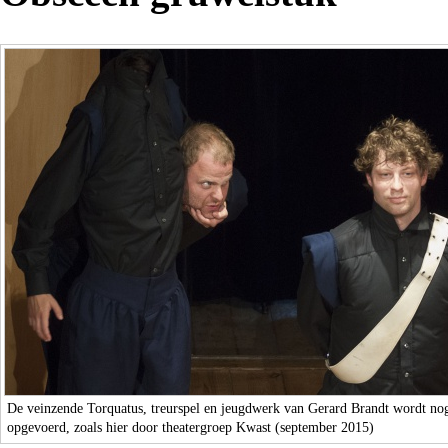
De veinzende Torquatus, treurspel en jeugdwerk van Gerard Brandt wordt nog
opgevoerd, zoals hier door theatergroep Kwast (september 2015)