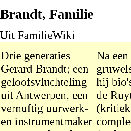
Brandt, Familie
Uit FamilieWiki
Drie generaties
Na een
Gerard Brandt; een
gruwels
geloofsvluchteling
hij bio
uit Antwerpen, een
de Ruy
vernuftig uurwerk-
(kritie
en instrumentmaker
complee