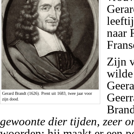
Gerar
leefti
naar 
Frans
Zijn 
wilde
Geera
Gerard Brandt
(1626). Prent uit 1683, twee jaar voor
Geerr
zijn dood.
Brand
gewoonte dier tijden, zeer o
woorden; hij maakt er een p