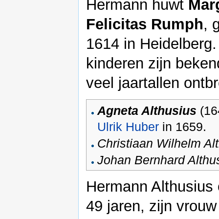
Hermann huwt
Mar
Felicitas Rumph
, 
1614 in Heidelberg.
kinderen zijn beken
veel jaartallen ontb
Agneta Althusius
(16
Ulrik Huber
in 1659.
Christiaan Wilhelm Al
Johan Bernhard Althu
Hermann Althusius ov
49 jaren, zijn vrouw