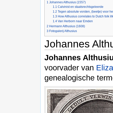
1
Johannes Althusius (1557)
1.1
Calvinist en staatsrechtsgeleerde
1.2
Tegen absolute vorsten, (beetje) voor he
1.3
How Althusius correlates to Dutch folk lif
1.4
Van Herborn naar Emden
2
Hermann Althusius (1608)
3
Fotogalerij Althusius
Johannes Alth
Johannes Althusi
voorvader van
Eliz
genealogische terme