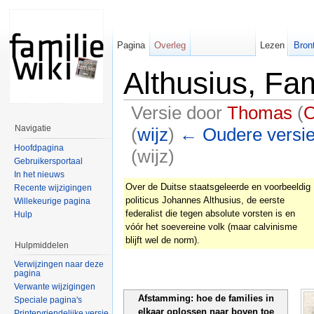
Pagina
Overleg
Lezen
Bron
Althusius, Fam
Versie door
Thomas
(
O
Navigatie
(
wijz
)
← Oudere versi
Hoofdpagina
(wijz)
Gebruikersportaal
In het nieuws
Over de Duitse staatsgeleerde en voorbeeldig
Recente wijzigingen
politicus Johannes Althusius, de eerste
Willekeurige pagina
federalist die tegen absolute vorsten is en
Hulp
vóór het soevereine volk (maar calvinisme
blijft wel de norm).
Hulpmiddelen
Verwijzingen naar deze
pagina
Verwante wijzigingen
Afstamming: hoe de families in
Speciale pagina's
elkaar oplossen naar boven toe
Printervriendelijke versie